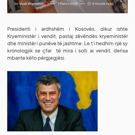
by
Vudi Xhymshiti
1 March 2016
4 minute read
Presidenti i ardhshëm i Kosovës, dikur ishte
Kryeministër i vendit, pastaj zëvëndës kryeministër
dhe ministër i punëve të jashtme. Le t’i hedhim një sy
kronologjik se çfar të mira i solli ai vendit, derisa
mbante këto përgjegjësi.