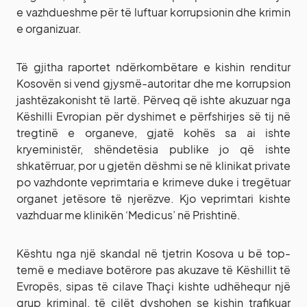
e vazhdueshme për të luftuar korrupsionin dhe krimin
e organizuar.
Të gjitha raportet ndërkombëtare e kishin renditur
Kosovën si vend gjysmë-autoritar dhe me korrupsion
jashtëzakonisht të lartë. Përveq që ishte akuzuar nga
Këshilli Evropian për dyshimet e përfshirjes së tij në
tregtinë e organeve, gjatë kohës sa ai ishte
kryeministër, shëndetësia publike jo që ishte
shkatërruar, por u gjetën dëshmi se në klinikat private
po vazhdonte veprimtaria e krimeve duke i tregëtuar
organet jetësore të njerëzve. Kjo veprimtari kishte
vazhduar me klinikën ‘Medicus’ në Prishtinë.
Kështu nga një skandal në tjetrin Kosova u bë top-
temë e mediave botërore pas akuzave të Këshillit të
Evropës, sipas të cilave Thaçi kishte udhëhequr një
grup kriminal, të cilët dyshohen se kishin trafikuar