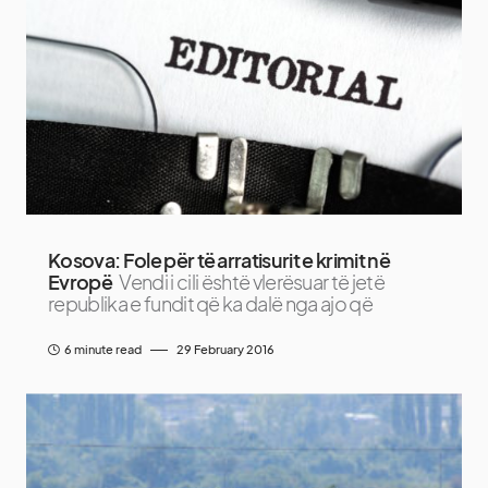
Kosova: Fole për të arratisurit e krimit në
Evropë
Vendi i cili është vlerësuar të jetë
republika e fundit që ka dalë nga ajo që
6 minute read
29 February 2016