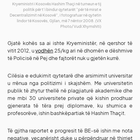
Kryeministri i Kosovës Hashim Thaçi në turneun e tij
politik për t’i bindur qytetarët “për të mirat e
Decentralizimit në Kosovë”, i fotografuar në qytetin
lindor të Kosovës, Gjilan, më 7 nëntor 2008. (VX
Photo/ Vudi Xhymshiti)
Gjatë kohës sa ai ishte Kryeministër, në qershor të
vitit 2012, u
vodhën
25/kg ari në dhomën e dëshmive
të Policisë në Pej dhe fajtorët nuk u gjetën kurrë.
Cilësia e edukimit qytetarë dhe arsimimit universitar
u rrënua nga politizimi i skajshëm. Me universitetin
publik të zhytur thellë në plagjiaturë akademike dhe
me mbi 30 universitete private që kishin prodhuar
gjenerata të tëra prej diplomave, ku shumica e
profesorëve, ishin bashkëpartiak të Hashim Thaçit.
Të gjitha raportet e progresit të BE-së ishin me nota
negative, veçanërisht duke u përqëndruar në thirrjet