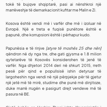
tokë të bujqve shqiptarë, pasi ai nënshkroi një
marrëveshje të demarkacionit kufitar me Malin e Zi.
Kosova është vendi më i varfër dhe më i izoluar në
Evropë. Një e treta e fuqisë punëtore është e
papunë, dhe korrupsioni është i përhapur kudo.
Papunësia e të rinjve
[atyre të moshës 25 dhe nën]
qëndron në dy nga tre, dhe gati gjysma e 1.8 milion
qytetarëve të Kosovës konsiderohen të jenë të
varfër. Nga dhjetori 2014 deri në shkurt 2015, rreth
pesë për qind e popullsisë ishin detyruar të
largoheshin nga vendi në një përpjekje për të gjetur
një jetë më të mirë, studime dhe punë më dinjitoze,
duke marrë rrugën e pasigurt drejt vendeve më të
pasura në BE.