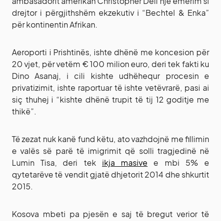
ambasadorit amerikan Christopher Dell një emërim si
drejtor i përgjithshëm ekzekutiv i “Bechtel & Enka”
për kontinentin Afrikan.
Aeroporti i Prishtinës, ishte dhënë me koncesion për
20 vjet, për vetëm € 100 milion euro, deri tek fakti ku
Dino Asanaj, i cili kishte udhëhequr procesin e
privatizimit, ishte raportuar të ishte vetëvrarë, pasi ai
siç thuhej i “kishte dhënë trupit të tij 12 goditje me
thikë”.
Të zezat nuk kanë fund këtu, ato vazhdojnë me fillimin
e valës së parë të imigrimit që solli tragjedinë në
Lumin Tisa, deri tek
ikja masive
e mbi 5% e
qytetarëve të vendit gjatë dhjetorit 2014 dhe shkurtit
2015.
Kosova mbeti pa pjesën e saj të bregut verior të