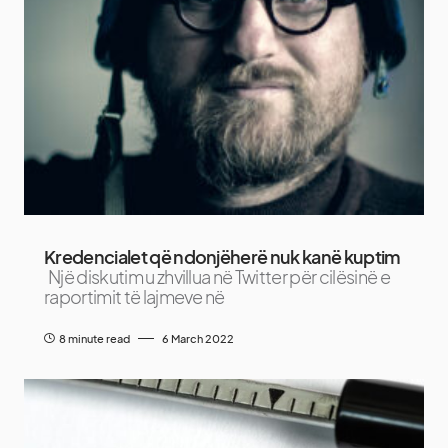
Kredencialet që ndonjëherë nuk kanë kuptim
Një diskutim u zhvillua në Twitter për cilësinë e
raportimit të lajmeve në
8 minute read
6 March 2022