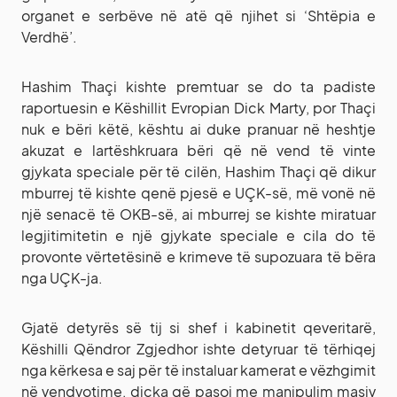
organet e serbëve në atë që njihet si ‘Shtëpia e
Verdhë’.
Hashim Thaçi kishte premtuar se do ta padiste
raportuesin e Këshillit Evropian Dick Marty, por Thaçi
nuk e bëri këtë, kështu ai duke pranuar në heshtje
akuzat e lartëshkruara bëri që në vend të vinte
gjykata speciale për të cilën, Hashim Thaçi që dikur
mburrej të kishte qenë pjesë e UÇK-së, më vonë në
një senacë të OKB-së, ai mburrej se kishte miratuar
legjitimitetin e një gjykate speciale e cila do të
provonte vërtetësinë e krimeve të supozuara të bëra
nga UÇK-ja.
Gjatë detyrës së tij si shef i kabinetit qeveritarë,
Këshilli Qëndror Zgjedhor ishte detyruar të tërhiqej
nga kërkesa e saj për të instaluar kamerat e vëzhgimit
në vendvotime, diçka që pasoi me manipulim masiv