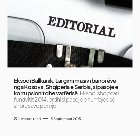
Eksodi Ballkanik: Largimi masiv i banorëve
nga Kosova, Shqipëria e Serbia, si pasojë e
korrupsionit dhe varfërisë
Eksodi shqiptar i
fundvitit 2014, erdhi si pasojë e humbjes së
shpresave për një
4 minute read
5 September 2015