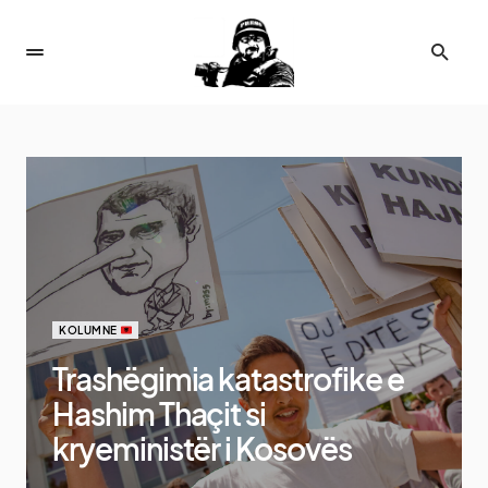
KOLUMNE
Trashëgimia katastrofike e
Hashim Thaçit si
kryeministër i Kosovës