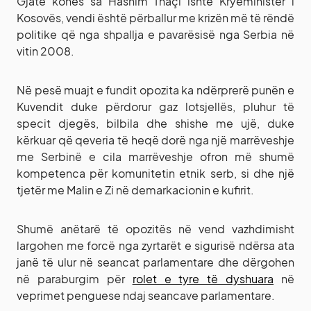
Gjatë kohës sa Hashim Thaçi ishte Kryeministër i
Kosovës, vendi është përballur me krizën më të rëndë
politike që nga shpallja e pavarësisë nga Serbia në
vitin 2008.
Në pesë muajt e fundit opozita ka ndërprerë punën e
Kuvendit duke përdorur gaz lotsjellës, pluhur të
specit djegës, bilbila dhe shishe me ujë, duke
kërkuar që qeveria të heqë dorë nga një marrëveshje
me Serbinë e cila marrëveshje ofron më shumë
kompetenca për komunitetin etnik serb, si dhe një
tjetër me Malin e Zi në demarkacionin e kufirit.
Shumë anëtarë të opozitës në vend vazhdimisht
largohen me forcë nga zyrtarët e sigurisë ndërsa ata
janë të ulur në seancat parlamentare dhe dërgohen
në paraburgim për
rolet e tyre të dyshuara
në
veprimet penguese ndaj seancave parlamentare.