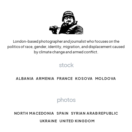
London-based photographer and journalist who focuses on the
politics of race, gender, identity, migration, and displacement caused
by climate change and armed conflict.
stock
ALBANIA
ARMENIA
FRANCE
KOSOVA
MOLDOVA
photos
NORTH MACEDONIA
SPAIN
SYRIAN ARAB REPUBLIC
UKRAINE
UNITED KINGDOM