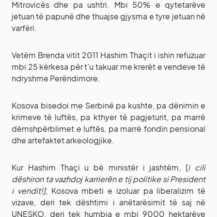
Mitrovicës dhe pa ushtri. Mbi 50% e qytetarëve
jetuan të papunë dhe thuajse gjysma e tyre jetuan në
varfëri.
Vetëm Brenda vitit 2011 Hashim Thaçit i ishin refuzuar
mbi 25 kërkesa për t’u takuar me krerët e vendeve të
ndryshme Perëndimore.
Kosova bisedoi me Serbinë pa kushte, pa dënimin e
krimeve të luftës, pa kthyer të pagjeturit, pa marrë
dëmshpërblimet e luftës, pa marrë fondin pensional
dhe artefaktet arkeologjike.
Kur Hashim Thaçi u bë ministër i jashtëm, [
i cili
dëshiron ta vazhdoj karrierën e tij politike si President
i vendit!]
, Kosova mbeti e izoluar pa liberalizim të
vizave, deri tek dështimi i anëtarësimit të saj në
UNESKO, deri tek humbja e mbi 9000 hektarëve