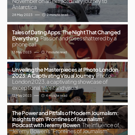
November on an extraordinary journey to
Antarctica
28 May 2023
2 minute read
Tales of Dating Apps: The Night That Changed
Everything
Passion and roses shattered by a
phone call
13 May 2023
7 minute read
Unveiling the Masterpieces at Photo London
2023: A Captivating Visual Journey
Photo
London 2023, a captivating showcase of
exceptional talent and visual
12 May 2023
4 minute read
The Power and Pitfalls of Modern Journalism:
Insights from ‘Frontlines of Journalism’
Podcast with Jeremy Bowen
The Influence of
Jeremy Bowen's "Frontlines of Journalism"