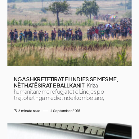
NGA SHKRETËTIRAT E LINDJES SË MESME,
NË THATËSIRAT E BALLKANIT
Kriza
humanitare me refugjatët e Lindjes po
trajtohet nga mediet ndërkombëtare,
6 minute read
4 September 2015