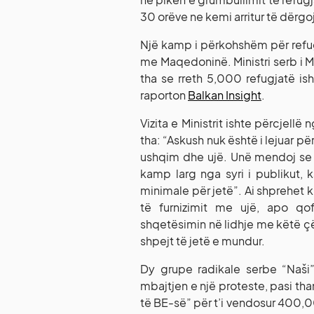
30 orëve ne kemi arritur të dërgo
Një kamp i përkohshëm për refugj
me Maqedoninë. Ministri serb i Mb
tha se rreth 5,000 refugjatë is
raporton
Balkan Insight
.
Vizita e Ministrit ishte përcjell
tha: “Askush nuk është i lejuar p
ushqim dhe ujë. Unë mendoj se 
kamp larg nga syri i publikut,
minimale për jetë”. Ai shprehet k
të furnizimit me ujë, apo q
shqetësimin në lidhje me këtë çës
shpejt të jetë e mundur.
Dy grupe radikale serbe “Naši”
mbajtjen e një proteste, pasi th
të BE-së” për t’i vendosur 400,00