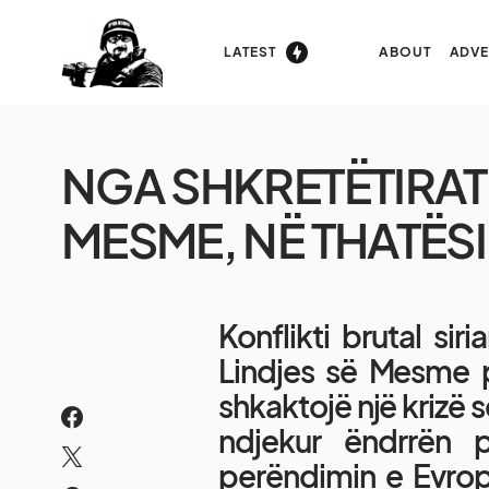
LATEST
ABOUT
ADVE
NGA SHKRETËTIRAT 
MESME, NË THATËSI
Konflikti brutal sir
Lindjes së Mesme p
shkaktojë një krizë 
ndjekur ëndrrën 
perëndimin e Evrop