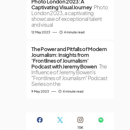
Photo London 2023: A
Captivating Visual Journey
Photo
London 2023, a captivating
showcase of exceptional talent
and visual
12 May 2023
4 minute read
The Power and Pitfalls of Modern
Journalism: Insights from
‘Frontlines of Journalism’
Podcast with Jeremy Bowen
The
Influence of Jeremy Bowen's
"Frontlines of Journalism" Podcast
Series on the
9 May 2023
4 minute read
15K