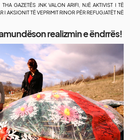
 THA GAZETËS JNK VALON ARIFI, NJË AKTIVIST I TË
R I AKSIONIT TË VEPRIMIT RINOR PËR REFUGJATËT NË
amundëson realizmin e ëndrrës!