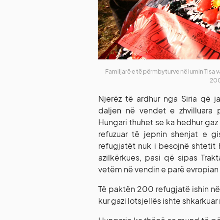
Familjarë e të përmbyturve në lumin Tisa v
200
Njerëz të ardhur nga Siria që 
daljen në vendet e zhvilluara
Hungari thuhet se ka hedhur gaz l
refuzuar të jepnin shenjat e g
refugjatët nuk i besojnë shtetit 
azilkërkues, pasi që sipas Trak
vetëm në vendin e parë evropian ku
Të paktën 200 refugjatë ishin në
kur gazi lotsjellës ishte shkarkua