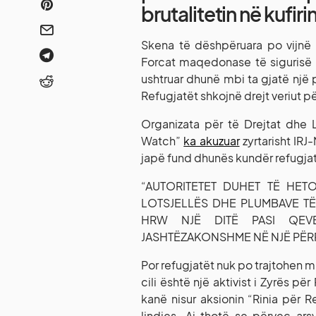
brutalitetin në kufi
Skena të dëshpëruara po vijnë 
Forcat maqedonase të sigurisë 
ushtruar dhunë mbi ta gjatë një p
Refugjatët shkojnë drejt veriut pë
Organizata për të Drejtat dhe 
Watch”
ka akuzuar
zyrtarisht IRJ
japë fund dhunës kundër refugja
“AUTORITETET DUHET TË HET
LOTSJELLËS DHE PLUMBAVE TË
HRW NJË DITË PASI QEV
JASHTËZAKONSHME NË NJË PËRPJ
Por refugjatët nuk po trajtohen mir
cili është një aktivist i Zyrës p
kanë nisur aksionin “Rinia për 
lindjes. Ai thotë se përveç ars