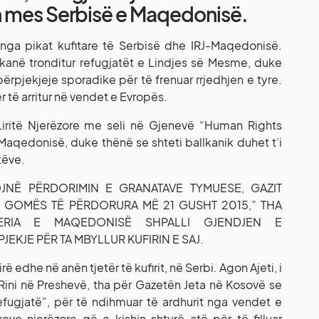
rin mes Serbisë e Maqedonisë.
nga pikat kufitare të Serbisë dhe IRJ-Maqedonisë.
kanë tronditur refugjatët e Lindjes së Mesme, duke
ërpjekjeje sporadike për të frenuar rrjedhjen e tyre.
r të arritur në vendet e Evropës.
Liritë Njerëzore me seli në Gjenevë “Human Rights
-Maqedonisë, duke thënë se shteti ballkanik duhet t’i
tëve.
OJNË PËRDORIMIN E GRANATAVE TYMUESE, GAZIT
 GOMËS TË PËRDORURA MË 21 GUSHT 2015,” THA
ERIA E MAQEDONISË SHPALLI GJENDJEN E
EKJE PËR TA MBYLLUR KUFIRIN E SAJ.
ë edhe në anën tjetër të kufirit, në Serbi. Agon Ajeti, i
ër Rini në Preshevë, tha për Gazetën Jeta në Kosovë se
Refugjatë”, për të ndihmuar të ardhurit nga vendet e
yeve njerëzore që e kishin shtyrë atë për të filluar