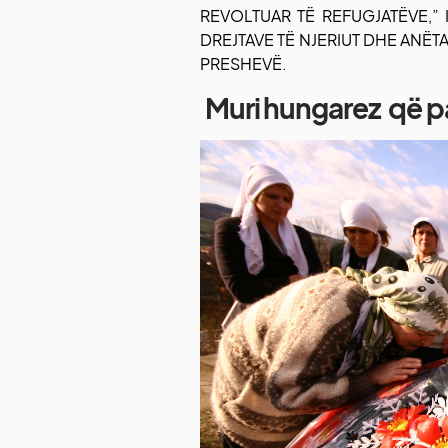
REVOLTUAR TË REFUGJATËVE,” I
DREJTAVE TË NJERIUT DHE ANËTA
PRESHEVË.
Muri hungarez që p