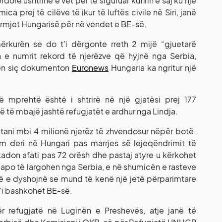
orë ushtrinë e vet për të siguruar kufirin e saj ku një
ica prej të cilëve të ikur të luftës civile në Siri, janë
ërmjet Hungarisë për në vendet e BE-së.
ërkurën se do t’i dërgonte rreth 2 mijë “gjuetarë
ën e numrit rekord të njerëzve që hyjnë nga Serbia,
ilën siç dokumenton
Euronews
Hungaria ka ngritur një
 mprehtë është i shtrirë në një gjatësi prej 177
 të mbajë jashtë refugjatët e ardhur nga Lindja.
i tani mbi 4 milionë njerëz të zhvendosur nëpër botë.
m deri në Hungari pas marrjes së lejeqëndrimit të
skadon afati pas 72 orësh dhe pastaj atyre u kërkohet
s apo të largohen nga Serbia, e në shumicën e rasteve
që e dyshojnë se mund të kenë një jetë përparimtare
 t’i bashkohet BE-së.
ër refugjatë në Luginën e Preshevës, atje janë të