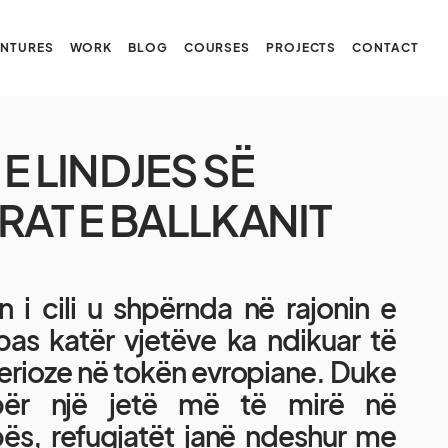
NTURES
WORK
BLOG
COURSES
PROJECTS
CONTACT
E LINDJES SË
RAT E BALLKANIT
ian i cili u shpërnda në rajonin e
as katër vjetëve ka ndikuar të
serioze në tokën evropiane. Duke
për një jetë më të mirë në
ës, refugjatët janë ndeshur me