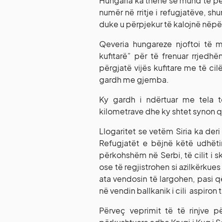
Hungaria ka thënë se mund të përd
numër në rritje i refugjatëve, shum
duke u përpjekur të kalojnë nëp
Qeveria hungareze njoftoi të m
kufitarë” për të frenuar rrjedh
përgjatë vijës kufitare me të c
gardh me gjemba.
Ky gardh i ndërtuar me tela të
kilometrave dhe ky shtet synon që
Llogaritet se vetëm Siria ka der
Refugjatët e bëjnë këtë udhëti
përkohshëm në Serbi, të cilit i 
ose të regjistrohen si azilkërkue
ata vendosin të largohen, pasi 
në vendin ballkanik i cili aspiron
Përveç veprimit të të rinjve p