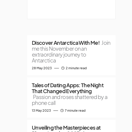
Discover Antarctica With Me!
Join
me this November on an
extraordinary journey to
Antarctica
28 May 2023
2 minute read
Tales of Dating Apps: The Night
That Changed Everything
Passion and roses shattered by a
phone call
13 May 2023
7 minute read
Unveiling the Masterpieces at