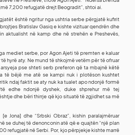
jmë 7,200 refugjatë drejt Beogradit”, shtoi ai.
atët është ngritur nga ushtria serbe përgjatë kufirit
rojtjes Bratislav Gasiq e kishte vizituar qendrën dhe
hin aktualisht në kamp dhe në strehën e Preshevës,
ë nga mediet serbe, por Agon Ajeti të premten e kaluar
ër të hyrë aty. Ne mund të shkojmë vetëm për të ofruar
arsyeja pse shteti serb preferon që ta mbajnë këtë
 ka të bëjë me atë se kampi nuk i plotëson kushtet
ritik ndaj faktit se aty nuk ka tualet apo ndonjë formë
oftë edhe ndonjë dyshek, duke shprehur më tej
htje dhe bëri thirrje që kjo situatë të zgjidhet sa më
 [e Jona] dhe “Srbski Obraz”, kishin paralajmëruar
anë se duhej të denonconin atë që e quajtën “një plan
0 refugjatë në Serbi. Por, kjo përpjekje kishte marrë