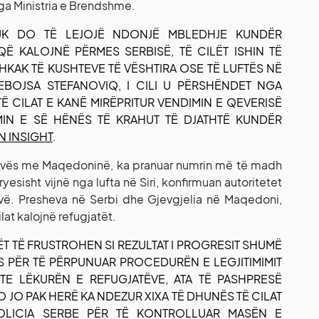
ga Ministria e Brendshme.
NUK DO TË LEJOJË NDONJË MBLEDHJE KUNDËR
Ë KALOJNË PËRMES SERBISË, TË CILËT ISHIN TË
HKAK TË KUSHTEVE TË VËSHTIRA OSE TË LUFTËS NË
EBOJSA STEFANOVIQ, I CILI U PËRSHËNDET NGA
 TË CILAT E KANË MIRËPRITUR VENDIMIN E QEVERISË
MIN E SË HËNËS TË KRAHUT TË DJATHTË KUNDËR
N INSIGHT
.
shevës me Maqedoninë, ka pranuar numrin më të madh
ryesisht vijnë nga lufta në Siri, konfirmuan autoritetet
evë. Presheva në Serbi dhe Gjevgjelia në Maqedoni,
lat kalojnë refugjatët.
 TË FRUSTROHEN SI REZULTAT I PROGRESIT SHUMË
S PËR TË PËRPUNUAR PROCEDURËN E LEGJITIMIMIT
GTE LËKURËN E REFUGJATËVE, ATA TË PASHPRESË
 JO PAK HERË KA NDEZUR XIXA TË DHUNËS TË CILAT
OLICIA SERBE PËR TË KONTROLLUAR MASËN E