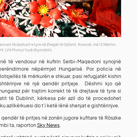
arrosin të dashurit e tyre në Zhegër të Gjilanit, Kosovë, më 12 Nëntor,
9. (VX Photo/ Vudi Xhymshiti)
janë të vendosur në kufirin Serbi-Maqedoni synojnë
 perëndimore nëpërmjet Hungarisë. Por policia në
otsjellës të mërkurën e shkuar, pasi refugjatët kishin
ishtërinjve në një qendër pritjeje. Dëshmi kjo që
hungarez për trajtim korrekt të të drejtave të tyre si
tatit të Dublinit, kërkesa për azil do të procedohet
 azilkërkuesi do t’i ketë lënë shenjat e gishtërinjve.
 qendër të pritjes në zonën jugore kufitare të Röszke
r mbi ta, raporton
Sky News
.