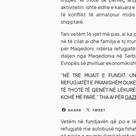
aktivitetin, ishte edhe e kaluara
të konflikt të armatosur midis
shqiptarë.
Tani vetëm 16 vjet më pas, ai ka 
në të cilat ai dhe familja e tij m
për Maqedoni, ndërsa refugjatë
daljen nga Maqedonia në Serbi
Evropës së zhvilluar ekonomikish
“NË TRE MUAJT E FUNDIT, 
REFUGJATËT E PRANISHËM DUKE 
TË THOTË TË QENËT NË LËKURË
KOHË MË PARË,” THA AI PËR
GAZ
SHARE
TWEET
Vetëm në fundjavën që po e lë
refugjatë me autobusë nga fshati 
në pikën e grumbullimit të refug