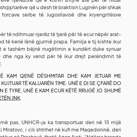
 e shqiptarëve që u desh të braktisin Luginën për shkak
 forcave serbe të Jugosllavisë dhe kryengritësve
për të ndihmuar njerëz të tjerë për të ecur nëpër arat-
und të kenë lënë gjurmë prapa. Familja e tij kishte ikur
t e tashëm bëjnë rrugëtimin e kundërt duke synuar
 dhe nga ky vend për të ikur drejt perëndimit të
t.
UNË KAM QENË DËSHMITAR DHE KAM JETUAR ME
KUJTUAR TË KALUARËN TIME. UNË E DI SE ÇFARË DO
N E TYRE, UNË E KAM ECUR KËTË RRUGË JO SHUMË
ETËN JNK
.
më pas, UNHCR-ja ka transportuar deri në 15 mijë
Miratovc, i cili shtrihet në kufi me Maqedoninë, deri
jatëve në Preshevë, thotë Agon Ajeti. “Ndërsa brenda