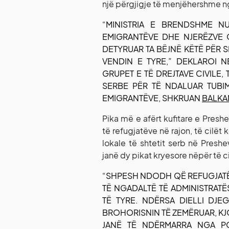
një përgjigje të menjëhershme n
“MINISTRIA E BRENDSHME 
EMIGRANTËVE DHE NJERËZVE Q
DETYRUAR TA BËJNË KËTË PËR S
VENDIN E TYRE,” DEKLAROI N
GRUPET E TË DREJTAVE CIVILE,
SERBE PËR TË NDALUAR TUBI
EMIGRANTËVE, SHKRUAN
BALKA
Pika më e afërt kufitare e Pre
të refugjatëve në rajon, të cilët k
lokale të shtetit serb në Presh
janë dy pikat kryesore nëpër të ci
“SHPESH NDODH QË REFUGJATËT
TË NGADALTË TË ADMINISTRATË
TË TYRE. NDËRSA DIELLI DJE
BROHORISNIN TË ZEMËRUAR, KJO
JANË TË NDËRMARRA NGA P