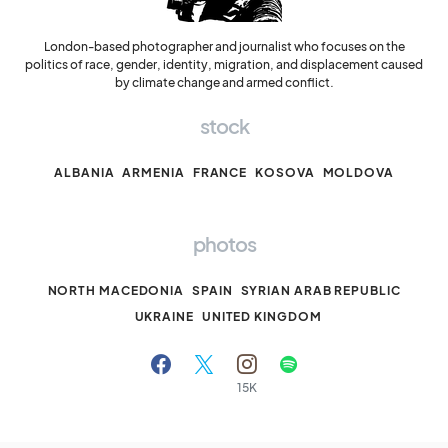
London-based photographer and journalist who focuses on the
politics of race, gender, identity, migration, and displacement caused
by climate change and armed conflict.
stock
ALBANIA
ARMENIA
FRANCE
KOSOVA
MOLDOVA
photos
NORTH MACEDONIA
SPAIN
SYRIAN ARAB REPUBLIC
UKRAINE
UNITED KINGDOM
15K