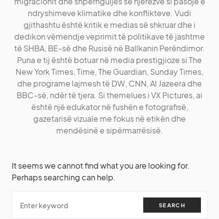
migracionit dhe shpërnguljes së njerëzve si pasojë e
ndryshimeve klimatike dhe konflikteve. Vudi
gjithashtu është kritik e medias së shkruar dhe i
dedikon vëmendje veprimit të politikave të jashtme
të SHBA, BE-së dhe Rusisë në Ballkanin Perëndimor.
Puna e tij është botuar në media prestigjioze si The
New York Times, Time, The Guardian, Sunday Times,
dhe programe lajmesh të DW, CNN, Al Jazeera dhe
BBC-së, ndër të tjera. Si themelues i VX Pictures, ai
është një edukator në fushën e fotografisë,
gazetarisë vizuale me fokus në etikën dhe
mendësinë e sipërmarrësisë.
It seems we cannot find what you are looking for.
Perhaps searching can help.
SEARCH