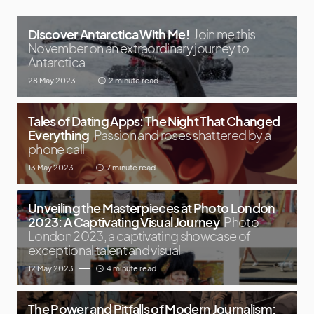
Discover Antarctica With Me!
Join me this
November on an extraordinary journey to
Antarctica
28 May 2023
2 minute read
Tales of Dating Apps: The Night That Changed
Everything
Passion and roses shattered by a
phone call
13 May 2023
7 minute read
Unveiling the Masterpieces at Photo London
2023: A Captivating Visual Journey
Photo
London 2023, a captivating showcase of
exceptional talent and visual
12 May 2023
4 minute read
The Power and Pitfalls of Modern Journalism: