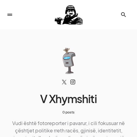
V Xhymshiti
0 posts
Vudi është fotoreporter i pavarur, i cili fokusuar në
çështjet politike rreth racës, gjinisë, identitetit,